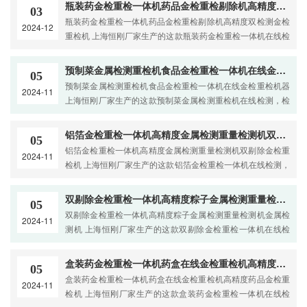
瓶装药金检重检一体机药品金检重检剔除机高精度双检测金检重检机
03
有很强的抑制产品效应能力，使用……
瓶装药金检重检一体机药品金检重检剔除机高精度双检测金检
2024-12
重检机 上海恒刚厂家生产的这款瓶装药金检重检一体机在线检
测，检测到金属后，剔除阀便会将受污染的物料剔除到废料箱
中，有较高的灵敏度。金属检测机带有自动产品识别功能，具
预制菜金属检测重检机食品金检重检一体机在线金检重检机器
05
有很强的抑制产品效应能力，使用……
预制菜金属检测重检机食品金检重检一体机在线金检重检机器
2024-11
上海恒刚厂家生产的这款预制菜金属检测重检机在线检测，检
测到金属后，剔除阀便会将受污染的物料剔除到废料箱中，有
较高的灵敏度。金属检测机带有自动产品识别功能，具有很强
铝箔金检重检一体机高精度金属检测重量检测机双剔除金检重检机
05
的抑制产品效应能力，使用快拆夹……
铝箔金检重检一体机高精度金属检测重量检测机双剔除金检重
2024-11
检机 上海恒刚厂家生产的这款铝箔金检重检一体机在线检测，
检测到金属后，剔除阀便会将受污染的物料剔除到废料箱中，
有较高的灵敏度。金属检测机带有自动产品识别功能，具有很
双剔除金检重检一体机高精度粽子金属检测重量检测机金属检测机
05
强的抑制产品效应能力，使用快拆……
双剔除金检重检一体机高精度粽子金属检测重量检测机金属检
2024-11
测机 上海恒刚厂家生产的这款双剔除金检重检一体机在线检
测，检测到金属后，剔除阀便会将受污染的物料剔除到废料箱
中，有较高的灵敏度。金属检测机带有自动产品识别功能，具
盒装药金检重检一体机药盒在线金检重检机高精度药品金检重检机
05
有很强的抑制产品效应能力，使用快……
盒装药金检重检一体机药盒在线金检重检机高精度药品金检重
2024-11
检机 上海恒刚厂家生产的这款盒装药金检重检一体机在线检