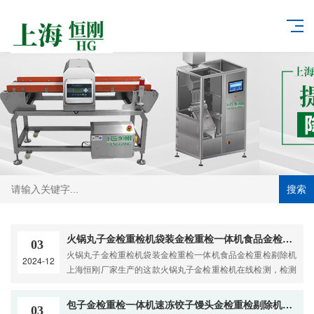
搜索
火锅丸子金检重检机袋装金检重检一体机食品金检重检剔除机
03
火锅丸子金检重检机袋装金检重检一体机食品金检重检剔除机
2024-12
上海恒刚厂家生产的这款火锅丸子金检重检机在线检测，检测
到金属后，剔除阀便会将受污染的物料剔除到废料箱中，有较
高的灵敏度。金属检测机带有自动产品识别功能，具有很强的
包子金检重检一体机速冻饺子馒头金检重检剔除机高精度金检重检机
03
抑制产品效应能力，使用快拆夹可……