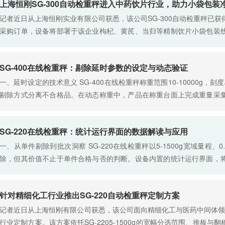
上海恒刚SG-300自动检重秤进入中药饮片行业，助力小袋包装
记者近日从上海恒刚实业有限公司获悉，该公司SG-300自动检重秤已
采购订单，设备将部署于该企业枸杞、黄芪、当归等精制饮片小袋包装
称重与净含量合规性核验。该机型以5-3000g宽幅分选范围……
SG-400在线检重秤：剔除延时参数的设定与动态验证
一、延时设定的技术意义 SG-400在线检重秤称重范围10-10000g，刻
剔除方式分离不合格品。在动态称重中，产品在称重台面上完成重量采
工位。控制系统从判定产品不合格到发出剔除指令之间，必……
SG-220在线检重秤：统计运行界面的数据解读与应用
一、从单件剔除到批次洞察 SG-220在线检重秤以5-1500g宽域量程
除，但其价值不止于单件合格与否的判断。设备内置的统计运行界面，
——包括合格总数、超重与欠重比例、重量平均值与极值，以及……
针对精细化工行业推出SG-220自动检重秤定制方案
记者近日从上海恒刚有限公司获悉，该公司面向精细化工与医药中间体领域
行业定制方案。该方案依托SG-2205-1500g的宽幅分选范围、推板