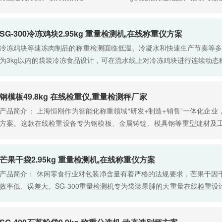
式的407mm×220mm称重台面，重点满足精细化工企业小剂量、……
SG-300冷冻鸡块2.95kg 重量检测机,在线称重仪方案
冷冻鸡块等速冻肉制品的称重检测面临低温、冷凝水和快速生产节奏等多重
为3kg以内的袋装冷冻食品设计，可在流水线上对冷冻鸡块进行连续动
量。设备采用耐低温元器件与防雾化传感器设计，有效应……
钢模板49.8kg 在线检重仪,重量检测秤厂家
产品简介： 上海恒刚作为智能化称重领域“研发+制造+销售”一体化企
方案。这款在线检重设备专为钢模板、金属铸锭、模具钢等重型建材及工业
实际重量区间，以微小冗余实现精准覆盖。设备采……
芒果干袋2.95kg 重量检测机,在线称重仪方案
产品简介： 休闲零食行业对包装净含量有着严格的法规要求，芒果干因
效率低、误差大。SG-300重量检测机专为袋装果脯的大重量在线检重设计
在封口后即刻完成重量验证与不合格剔除。设备后端的在……