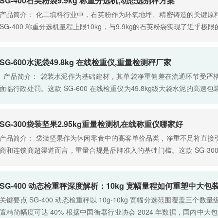
SG-400石英粉袋9.9kg 称重分选机,动态选别秤方案
产品简介： 化工填料行业中，石英粉作为环氧地坪、精密铸造的关键原
SG-400 称重分选机量程上限10kg，与9.9kg的石英粉袋实现了近乎
备选型中的“大马拉小车”式浪费。设备专为颗粒及粉……
SG-600水泥袋49.8kg 在线检重仪,重量检测秤厂家
产品简介： 袋装水泥作为基础建材，其单袋净重偏差在流通环节受严
面临行政处罚。这款 SG-600 在线检重仪为49.8kg级大袋水泥的高
严苛环境下，依然能够对每袋水泥进行动态称重检测……
SG-300袋装坚果2.95kg重量检测机在线称重仪哪家好
产品简介： 袋装坚果作为休闲零食中的高客单价品类，净重不足将直接
商和连锁商超渠道而言，重量合规是品牌准入的基础门槛。这款 SG-300 
线量身打造，采用动态称重技术和自动化剔除机构，在包……
SG-400 动态检重秤深度解析：10kg 宽幅量程如何重塑中大
关键要点 SG-400 动态检重秤以 10g-10kg 宽幅分选范围覆盖三
置精简幅度可达 40% 根据中国衡器行业协会 2024 年数据，国内中大