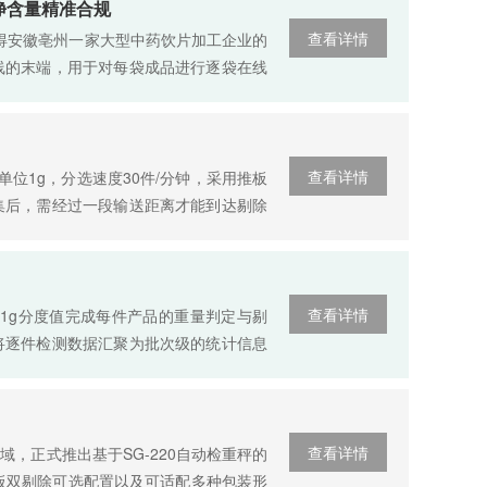
净含量精准合规
查看详情
获得安徽亳州一家大型中药饮片加工企业的
线的末端，用于对每袋成品进行逐袋在线
查看详情
度单位1g，分选速度30件/分钟，采用推板
集后，需经过一段输送距离才能到达剔除
查看详情
、0.1g分度值完成每件产品的重量判定与剔
将逐件检测数据汇聚为批次级的统计信息
查看详情
，正式推出基于SG-220自动检重秤的
与翻板双剔除可选配置以及可适配多种包装形