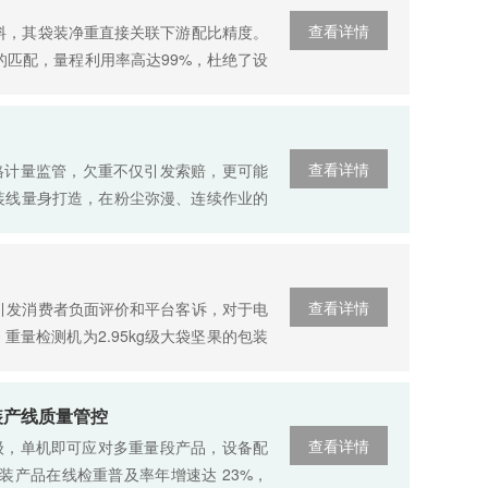
查看详情
料，其袋装净重直接关联下游配比精度。
极限的匹配，量程利用率高达99%，杜绝了设
查看详情
格计量监管，欠重不仅引发索赔，更可能
速包装线量身打造，在粉尘弥漫、连续作业的
查看详情
引发消费者负面评价和平台客诉，对于电
重量检测机为2.95kg级大袋坚果的包装
包装产线质量管控
查看详情
个数量级，单机即可应对多重量段产品，设备配
包装产品在线检重普及率年增速达 23%，