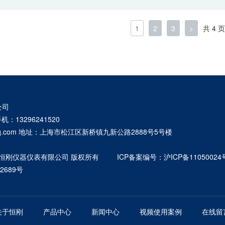
市场缺口超 15 万台 推板剔除机构配合 30 件/分钟 分……
1
2
3
>
共 4 页
公司
手机：13296241520
@qq.com 地址：上海市松江区新桥镇九新公路2888号5号楼
026 上海恒刚仪器仪表有限公司 版权所有
ICP备案编号：沪ICP备11050024号
2689号
关于恒刚
产品中心
新闻中心
视频使用案例
在线留