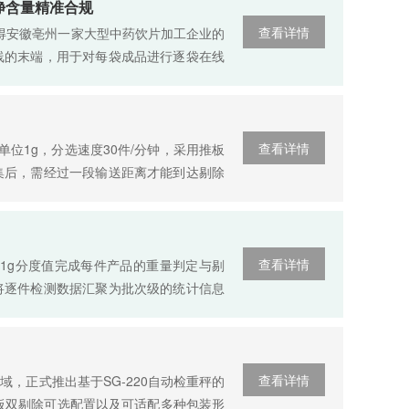
净含量精准合规
查看详情
获得安徽亳州一家大型中药饮片加工企业的
线的末端，用于对每袋成品进行逐袋在线
查看详情
度单位1g，分选速度30件/分钟，采用推板
集后，需经过一段输送距离才能到达剔除
查看详情
、0.1g分度值完成每件产品的重量判定与剔
将逐件检测数据汇聚为批次级的统计信息
查看详情
，正式推出基于SG-220自动检重秤的
与翻板双剔除可选配置以及可适配多种包装形