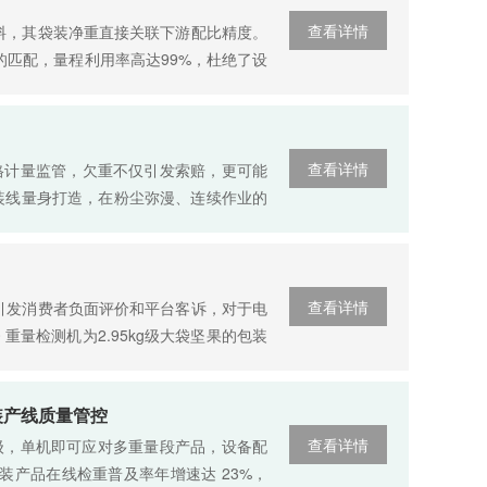
查看详情
料，其袋装净重直接关联下游配比精度。
极限的匹配，量程利用率高达99%，杜绝了设
查看详情
格计量监管，欠重不仅引发索赔，更可能
速包装线量身打造，在粉尘弥漫、连续作业的
查看详情
引发消费者负面评价和平台客诉，对于电
重量检测机为2.95kg级大袋坚果的包装
包装产线质量管控
查看详情
个数量级，单机即可应对多重量段产品，设备配
包装产品在线检重普及率年增速达 23%，