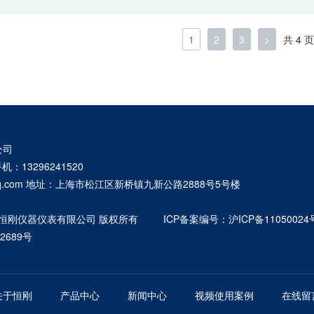
市场缺口超 15 万台 推板剔除机构配合 30 件/分钟 分……
1
2
3
>
共 4 页
公司
手机：13296241520
@qq.com 地址：上海市松江区新桥镇九新公路2888号5号楼
026 上海恒刚仪器仪表有限公司 版权所有
ICP备案编号：沪ICP备11050024号
2689号
关于恒刚
产品中心
新闻中心
视频使用案例
在线留