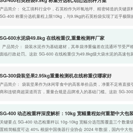
SG-400石英粉袋9.9kg 称重分选机,动态选别秤方案
产品简介： 化工填料行业中，石英粉作为环氧地坪、精密铸造的关键原
SG-400 称重分选机量程上限10kg，与9.9kg的石英粉袋实现了近乎
备选型中的“大马拉小车”式浪费。设备专为颗粒及粉……
SG-600水泥袋49.8kg 在线检重仪,重量检测秤厂家
产品简介： 袋装水泥作为基础建材，其单袋净重偏差在流通环节受严
面临行政处罚。这款 SG-600 在线检重仪为49.8kg级大袋水泥的高
严苛环境下，依然能够对每袋水泥进行动态称重检测……
SG-300袋装坚果2.95kg重量检测机在线称重仪哪家好
产品简介： 袋装坚果作为休闲零食中的高客单价品类，净重不足将直接
商和连锁商超渠道而言，重量合规是品牌准入的基础门槛。这款 SG-300 
线量身打造，采用动态称重技术和自动化剔除机构，在包……
SG-400 动态检重秤深度解析：10kg 宽幅量程如何重塑中大
关键要点 SG-400 动态检重秤以 10g-10kg 宽幅分选范围覆盖三
置精简幅度可达 40% 根据中国衡器行业协会 2024 年数据，国内中大