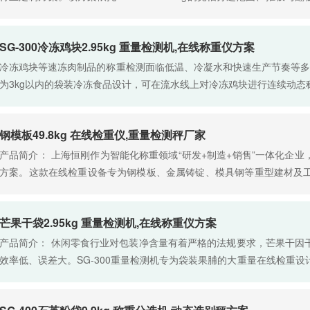
式的407mm×220mm称重台面，重点满足精细化工企业小剂量、……
SG-300冷冻鸡块2.95kg 重量检测机,在线称重仪方案
冷冻鸡块等速冻肉制品的称重检测面临低温、冷凝水和快速生产节奏等多重
为3kg以内的袋装冷冻食品设计，可在流水线上对冷冻鸡块进行连续动
量。设备采用耐低温元器件与防雾化传感器设计，有效应……
钢模板49.8kg 在线检重仪,重量检测秤厂家
产品简介： 上海恒刚作为智能化称重领域“研发+制造+销售”一体化企
方案。这款在线检重设备专为钢模板、金属铸锭、模具钢等重型建材及工业
实际重量区间，以微小冗余实现精准覆盖。设备采……
芒果干袋2.95kg 重量检测机,在线称重仪方案
产品简介： 休闲零食行业对包装净含量有着严格的法规要求，芒果干因
效率低、误差大。SG-300重量检测机专为袋装果脯的大重量在线检重设计
在封口后即刻完成重量验证与不合格剔除。设备后端的在……