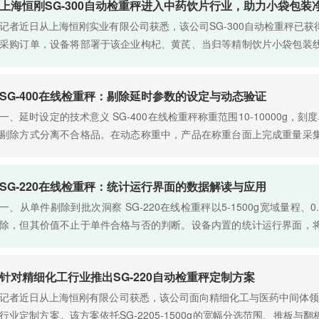
上海恒刚SG-300自动检重秤进入中药饮片行业，助力小袋包装
记者近日从上海恒刚实业有限公司获悉，该公司SG-300自动检重秤已
采购订单，设备将部署于该企业枸杞、黄芪、当归等精制饮片小袋包装
称重与净含量合规性核验。该机型以5-3000g宽幅分选范围……
SG-400在线检重秤：剔除延时参数的设定与动态验证
一、延时设定的技术意义 SG-400在线检重秤称重范围10-10000g，刻
剔除方式分离不合格品。在动态称重中，产品在称重台面上完成重量采
工位。控制系统从判定产品不合格到发出剔除指令之间，必……
SG-220在线检重秤：统计运行界面的数据解读与应用
一、从单件剔除到批次洞察 SG-220在线检重秤以5-1500g宽域量程
除，但其价值不止于单件合格与否的判断。设备内置的统计运行界面，
——包括合格总数、超重与欠重比例、重量平均值与极值，以及……
针对精细化工行业推出SG-220自动检重秤定制方案
记者近日从上海恒刚有限公司获悉，该公司面向精细化工与医药中间体领域
行业定制方案。该方案依托SG-2205-1500g的宽幅分选范围、推板