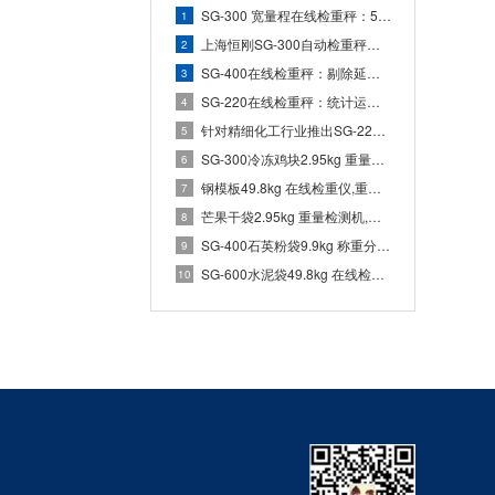
SG-300 宽量程在线检重秤：5-3000g 量程段的中大包装在线重量检测方案
1
上海恒刚SG-300自动检重秤进入中药饮片行业，助力小袋包装净含量精准合规
2
SG-400在线检重秤：剔除延时参数的设定与动态验证
3
SG-220在线检重秤：统计运行界面的数据解读与应用
4
针对精细化工行业推出SG-220自动检重秤定制方案
5
SG-300冷冻鸡块2.95kg 重量检测机,在线称重仪方案
6
钢模板49.8kg 在线检重仪,重量检测秤厂家
7
芒果干袋2.95kg 重量检测机,在线称重仪方案
8
SG-400石英粉袋9.9kg 称重分选机,动态选别秤方案
9
SG-600水泥袋49.8kg 在线检重仪,重量检测秤厂家
10