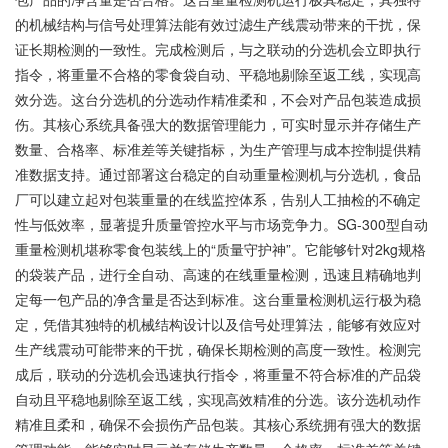
的机械结构与信号处理算法能有效过滤生产线震动带来的干扰，保
证长期检测的一致性。完成检测后，与之联动的分选机会立即执行
指令，将重量不合格的零食袋自动、平稳地剔除至返工线，实现高
效分选。这台分选机的分选动作精准柔和，不会对产品包装造成损
伤。其核心系统具备强大的数据管理能力，可实时显示并存储生产
数量、合格率、标准差等关键指标，为生产管理与成本控制提供精
准数据支持。通过部署这台稳定的自动重量检测机与分选机，食品
厂可以建立起对包装重量的在线监控体系，告别人工抽检的不确定
性与低效率，显著提升质量管控水平与市场竞争力。SG-300型自动
重量检测机堪称零食包装线上的“质量守护神”。它能够针对2kg规格
的袋装产品，进行全自动、高速的在线重量检测，迅速且精确地判
定每一包产品的净含量是否达到标准。这台重量检测机运行极为稳
定，凭借其独特的机械结构设计以及信号处理算法，能够有效应对
生产线震动可能带来的干扰，确保长期检测的高度一致性。检测完
成后，联动的分选机会迅速执行指令，将重量不符合标准的产品袋
自动且平稳地剔除至返工线，实现高效精准的分选。该分选机动作
精准且柔和，确保不会损伤产品包装。其核心系统拥有强大的数据