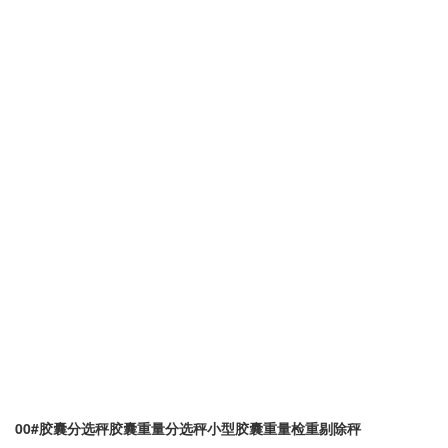
00#胶囊分选秤胶囊重量分选秤小型胶囊重量检重剔除秤