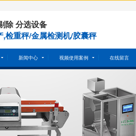
剔除 分选设备
,检重秤/金属检测机/胶囊秤
新闻中心
视频使用案例
在线留言