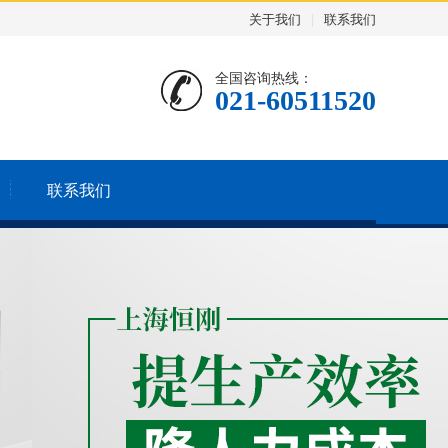
关于我们
|
联系我们
全国咨询热线：
021-60511520
联系我们