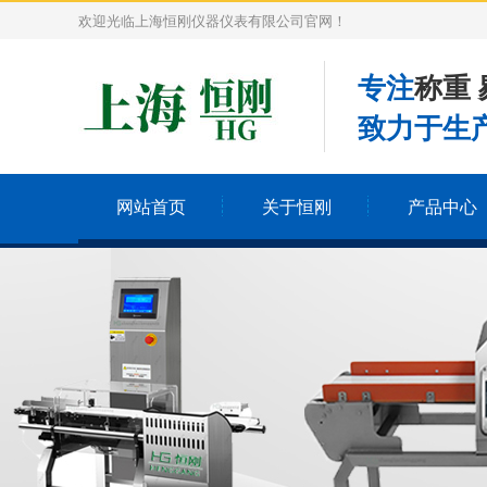
欢迎光临上海恒刚仪器仪表有限公司官网！
专注
称重 
致力于生产
网站首页
关于恒刚
产品中心