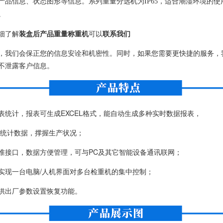
产品信息、状态图形等信息。系列重量分选机为IP65，适合潮湿环境的使
。
细了解
装盒后产品重量称重机
可以
联系我们
，我们会保正您的信息安诠和机密性。同时，如果您需要更快捷的服务，
不泄露客户信息。
表统计，报表可生成EXCEL格式，能自动生成多种实时数据报表，
上统计数据，撑握生产状况；
准接口，数据方便管理，可与PC及其它智能设备通讯联网；
实现一台电脑/人机界面对多台检重机的集中控制；
供出厂参数设置恢复功能。