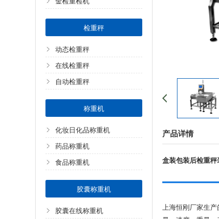
金检重检机
检重秤
动态检重秤
在线检重秤
自动检重秤
称重机
化妆日化品称重机
产品详情
药品称重机
盒装包装后检重秤
食品称重机
胶囊称重机
上海恒刚厂家生产
胶囊在线称重机