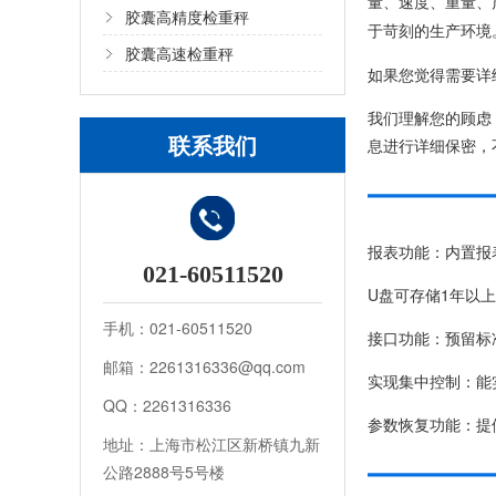
量、速度、重量、
胶囊高精度检重秤
于苛刻的生产环境
胶囊高速检重秤
如果您觉得需要详
我们理解您的顾虑
联系我们
息进行详细保密，
报表功能：内置报
021-60511520
U盘可存储1年以
手机：021-60511520
接口功能：预留标
邮箱：2261316336@qq.com
实现集中控制：能
QQ：2261316336
参数恢复功能：提
地址：上海市松江区新桥镇九新
公路2888号5号楼