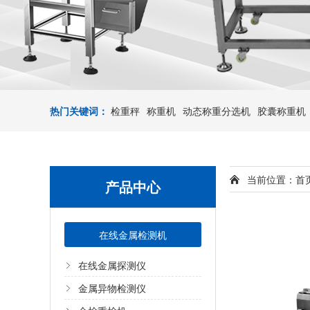
热门关键词：
检重秤
称重机
动态称重分选机
胶囊称重机
当前位置：
首
产品中心
在线金属检测机
在线金属探测仪
金属异物检测仪