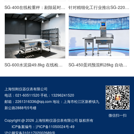
SG-400在线检重秤：剔除延时参数的设定与动态验证
针对精细化工行业推出SG-220自动检重秤定制方案
SG-600水泥袋49.8kg 在线检重仪,重量检测秤厂家
SG-450蛋鸡预混料28kg 自动分选秤,检重机稳定可靠
上海恒刚仪器仪表有限公司
电话：021-60511520 手机：13296241520
邮箱：2261316336@qq.com 地址：上海市松江区新桥镇九
新公路2888号5号楼
微信扫一扫
Copyright @ 2026 上海恒刚仪器仪表有限公司 版权所有
ICP备案编号：沪ICP备11050024号-49
沪公网安备31011702002689号