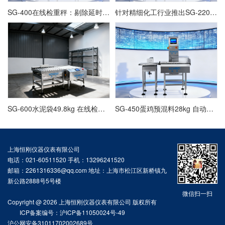
SG-400在线检重秤：剔除延时参数的设定与动态验证
针对精细化工行业推出SG-220自动检重秤定制方案
SG-600水泥袋49.8kg 在线检重仪,重量检测秤厂家
SG-450蛋鸡预混料28kg 自动分选秤,检重机稳定可靠
上海恒刚仪器仪表有限公司
电话：021-60511520 手机：13296241520
邮箱：2261316336@qq.com 地址：上海市松江区新桥镇九
新公路2888号5号楼
微信扫一扫
Copyright @ 2026 上海恒刚仪器仪表有限公司 版权所有
ICP备案编号：沪ICP备11050024号-49
沪公网安备31011702002689号