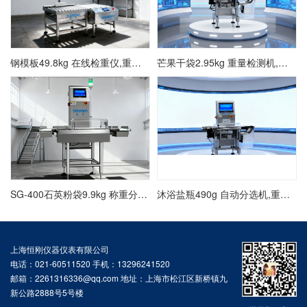
钢模板49.8kg 在线检重仪,重量检测秤厂家
芒果干袋2.95kg 重量检测机,在线称重仪方案
SG-400石英粉袋9.9kg 称重分选机,动态选别秤方案
沐浴盐瓶490g 自动分选机,重量选别秤价格
上海恒刚仪器仪表有限公司
电话：021-60511520 手机：13296241520
邮箱：2261316336@qq.com 地址：上海市松江区新桥镇九
新公路2888号5号楼