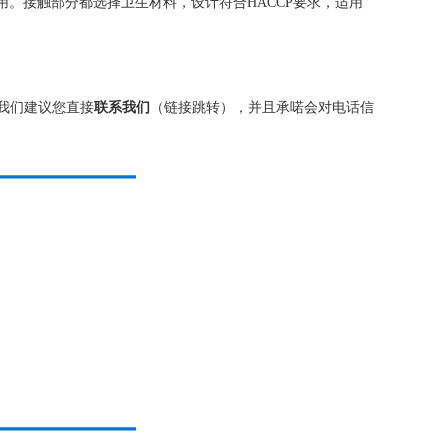
用。接触部分都选择卫生材料，设计符合HACCP要求，适用
我们建议您直接
联系我们
（链接跳转），并且承喏会对电话信