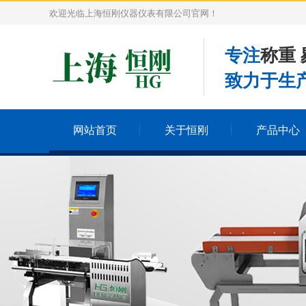
欢迎光临上海恒刚仪器仪表有限公司官网！
专注
称重 
致力于生产
网站首页
关于恒刚
产品中心