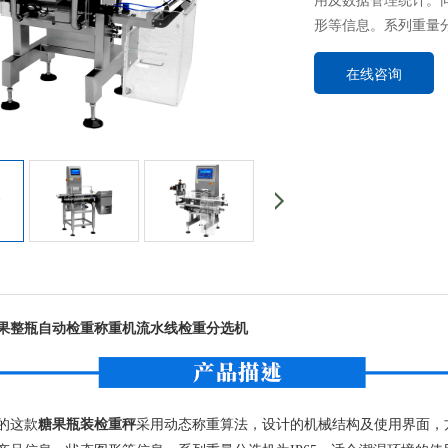
形等信息。系列重量分
在线咨询
果整瓶自动检重称重机流水线检重分选机
的这款
糖果瓶装检重秤
采用动态称重算法，设计的机械结构及使用界面，