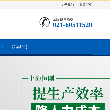
关于我们
|
联系我们
全国咨询热线：
021-60511520
联系我们