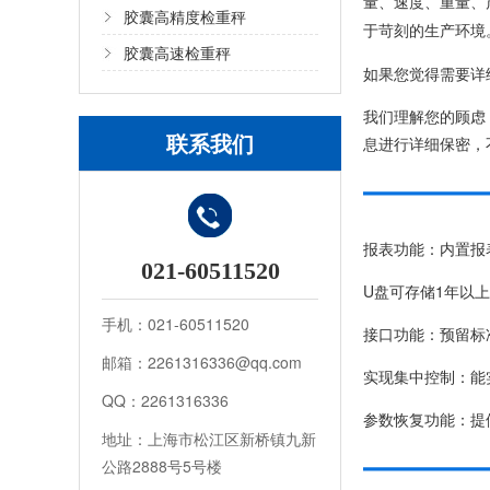
量、速度、重量、
胶囊高精度检重秤
于苛刻的生产环境
胶囊高速检重秤
如果您觉得需要详
我们理解您的顾虑
联系我们
息进行详细保密，
报表功能：内置报
021-60511520
U盘可存储1年以
手机：021-60511520
接口功能：预留标
邮箱：2261316336@qq.com
实现集中控制：能
QQ：2261316336
参数恢复功能：提
地址：上海市松江区新桥镇九新
公路2888号5号楼