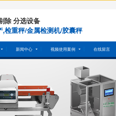
剔除 分选设备
,检重秤/金属检测机/胶囊秤
新闻中心
视频使用案例
在线留言