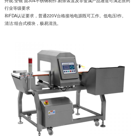
外观:全镜 面304不锈钢制作:剔余装置及非金属产品通道可满足医药
行业等级要求
和FDA认证要求，普通220V台格接地电源既可工作。低电压I作。
清洁:组合式模块，极易清洗。