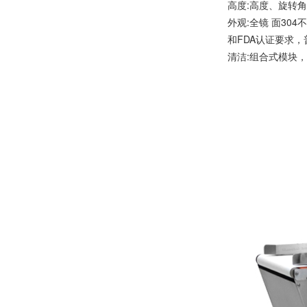
高度:高度、旋转
外观:全镜 面30
和FDA认证要求，
清洁:组合式模块