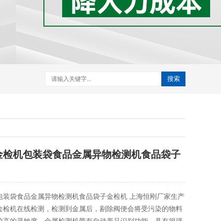
搜索
金检机包装袋食品金属异物检测机食品袋子
包装袋食品金属异物检测机食品袋子金检机 上海恒刚厂家生产
金检机在线检测，检测到金属后，剔除阀便会将受污染的物料
较高的灵敏度。金属检测机带有自动产品识别功能，具有很强