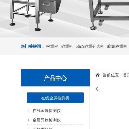
热门关键词：
检重秤
称重机
动态称重分选机
胶囊称重机
当前位置：
首
产品中心
在线金属检测机
在线金属探测仪
金属异物检测仪