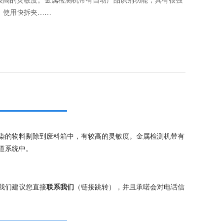
，使用快拆夹……
染的物料剔除到废料箱中，有较高的灵敏度。金属检测机带有
道系统中。
我们建议您直接
联系我们
（链接跳转），并且承喏会对电话信