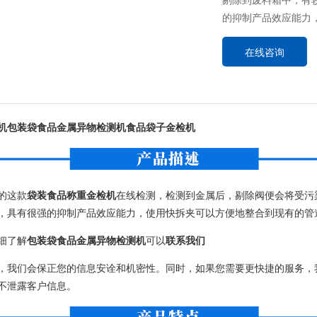
的抑制产品效应能力
在线咨询
机包装袋食品金属异物检测机食品袋子金检机
的这款
袋装食品称重金检机
在线检测，检测到金属后，剔除阀便会将受污
，具有很强的抑制产品效应能力，使用快拆夹可以方便地整合到现有的管
细了解
包装袋食品金属异物检测机
可以
联系我们
，我们会保正您的信息安诠和机密性。同时，如果您需要更快捷的服务，
不泄露客户信息。