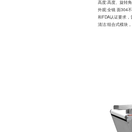
高度:高度、旋转
外观:全镜 面30
和FDA认证要求，
清洁:组合式模块