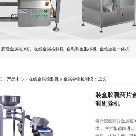
胶囊金属检测机
在线金属检测机
自动称重贴标机
金检重检一体机
页
>
产品中心
>
在线金属检测机
>
金属异物检测仪
> 正文
装盒胶囊药片
测剔除机
装盒胶囊药片金属检
术， 主控板德国进口
测机，体验方便。可