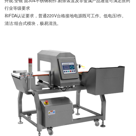
外观:全镜 面304不锈钢制作:剔余装置及非金属产品通道可满足医药
行业等级要求
和FDA认证要求，普通220V台格接地电源既可工作。低电压I作。
清洁:组合式模块，极易清洗。