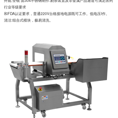
外观:全镜 面304不锈钢制作:剔余装置及非金属产品通道可满足医药
行业等级要求
和FDA认证要求，普通220V台格接地电源既可工作。低电压I作。
清洁:组合式模块，极易清洗。