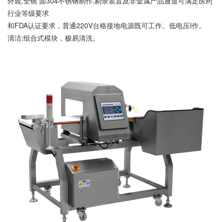
外观:全镜 面304不锈钢制作:剔余装置及非金属产品通道可满足医药
行业等级要求
和FDA认证要求，普通220V台格接地电源既可工作。低电压I作。
清洁:组合式模块，极易清洗。