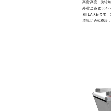
高度:高度、旋转
外观:全镜 面30
和FDA认证要求，
清洁:组合式模块