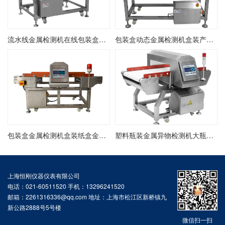
流水线金属检测机在线包装盒金检机金属异物检测剔除机
包装盒动态金属检测机盒装产品金属异物检测机盒装在线金检机
包装盒金属检测机盒装纸盒金属检测探测机盒装产品金检机
塑料瓶装金属异物检测机大瓶装金属检测机在线瓶装金检机
上海恒刚仪器仪表有限公司
电话：021-60511520 手机：13296241520
邮箱：2261316336@qq.com 地址：上海市松江区新桥镇九
新公路2888号5号楼
微信扫一扫