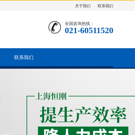
关于我们
|
联系我们
全国咨询热线：
021-60511520
联系我们