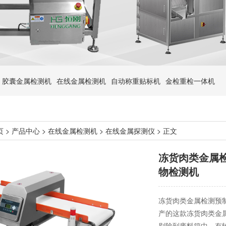
胶囊金属检测机
在线金属检测机
自动称重贴标机
金检重检一体机
页
>
产品中心
>
在线金属检测机
>
在线金属探测仪
> 正文
冻货肉类金属
物检测机
冻货肉类金属检测预
产的这款冻货肉类金
剔除到废料箱中，有