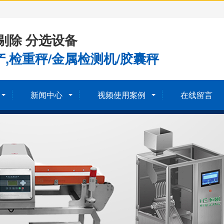
剔除 分选设备
,检重秤/金属检测机/胶囊秤
新闻中心
视频使用案例
在线留言