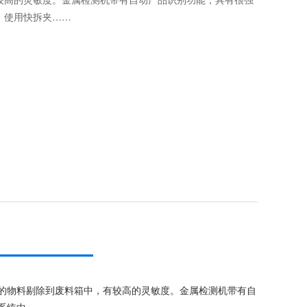
，使用快拆夹……
的物料剔除到废料箱中，有较高的灵敏度。金属检测机带有自