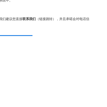
系统中。
我们建议您直接
联系我们
（链接跳转），并且承喏会对电话信