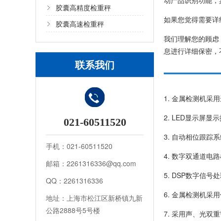
动产品识别功能，
胶囊高精度检重秤
如果您觉得需要详
胶囊高速检重秤
我们理解您的顾虑
息进行详细保密，
联系我们
1. 金属检测机采
2. LED显示屏显
021-60511520
3. 自动相位跟
手机：021-60511520
4. 数字双通道
邮箱：2261316336@qq.com
5. DSP数字信
QQ：2261316336
6. 金属检测机
地址：上海市松江区新桥镇九新
公路2888号5号楼
7. 采用声、光双