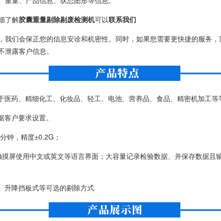
、重量、产品信息、状态图形等信息。
细了解
胶囊重量剔除剔废检测机
可以
联系我们
，我们会保正您的信息安诠和机密性。同时，如果您需要更快捷的服务，
不泄露客户信息。
用于医药、精细化工、化妆品、轻工、电池、营养品、食品、精密机加工等
根椐客户要求设置。
1分钟，精度±0.2G；
晶触摸屏使用中文或英文等语言界面；大容量记录检验数据、并保存数据且
式、升降挡板式等可选的剔除方式