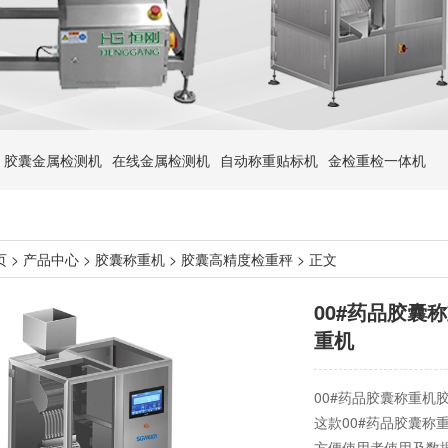
胶囊金属检测机
在线金属检测机
自动称重贴标机
金检重检一体机
页
>
产品中心
>
胶囊称重机
>
胶囊高精度检重秤
> 正文
00#药品胶囊
重机
00#药品胶囊称重机
这款00#药品胶囊
方便使用者使用及数