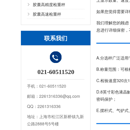
上显示数量、速度
胶囊高精度检重秤
如果您觉得需要详
胶囊高速检重秤
我们理解您的顾虑
息进行详细保密，
联系我们
A.分选秤广泛适
B.称量范围：可
021-60511520
C.检验速度320次
手机：021-60511520
D.8英寸彩色液
邮箱：2261316336@qq.com
密码保护；
QQ：2261316336
E.摆杆式、气铲
地址：上海市松江区新桥镇九新
公路2888号5号楼