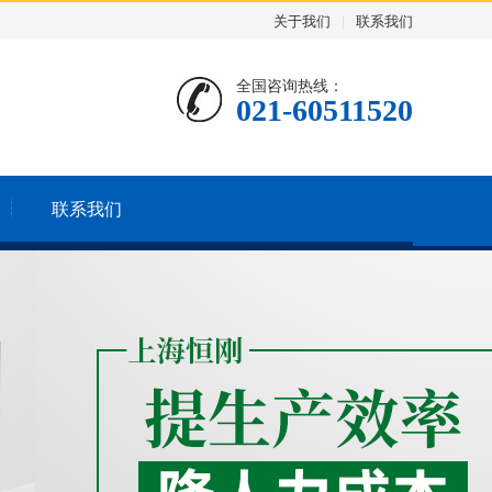
关于我们
|
联系我们
全国咨询热线：
021-60511520
联系我们