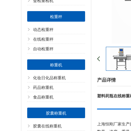
金检重检机
检重秤
动态检重秤
在线检重秤
自动检重秤
称重机
化妆日化品称重机
产品详情
药品称重机
塑料药瓶在线称重
食品称重机
胶囊称重机
上海恒刚厂家生产
胶囊在线称重机