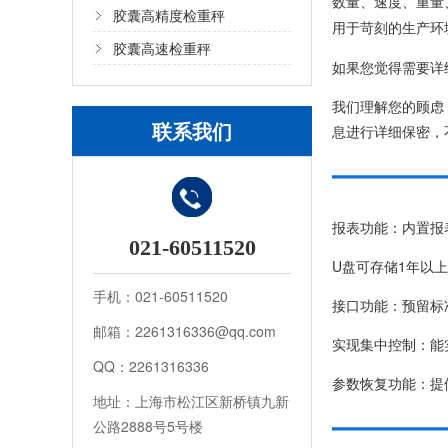
数量、速度、重量
胶囊高精度检重秤
用于苛刻的生产环
胶囊高速检重秤
如果您觉得需要详
我们理解您的顾虑
联系我们
息进行详细保密，
报表功能：内置报
021-60511520
U盘可存储1年以
手机：021-60511520
接口功能：预留标
邮箱：2261316336@qq.com
实现集中控制：能
QQ：2261316336
参数恢复功能：提
地址：上海市松江区新桥镇九新
公路2888号5号楼