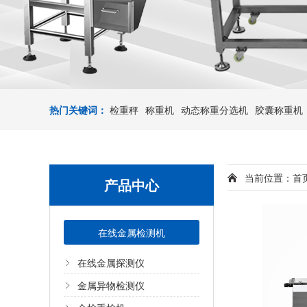
热门关键词：
检重秤
称重机
动态称重分选机
胶囊称重机
当前位置：
首
产品中心
在线金属检测机
在线金属探测仪
金属异物检测仪