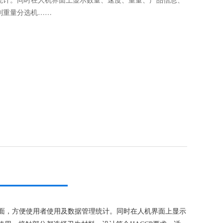
列重量分选机……
面，方便使用者使用及数据管理统计。同时在人机界面上显示